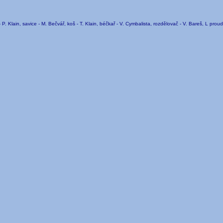
- P. Klain, savice - M. Bečvář, koš - T. Klain, béčkař - V. Cymbalista, rozdělovač - V. Bareš, L prou