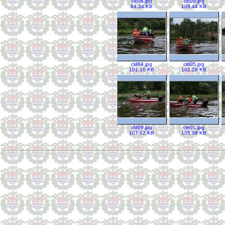
clc08.jpg
clc09.jpg
94.34 KB
109.44 KB
cld04.jpg
cld05.jpg
101.16 KB
102.28 KB
cld09.jpg
cle01.jpg
107.62 KB
105.98 KB