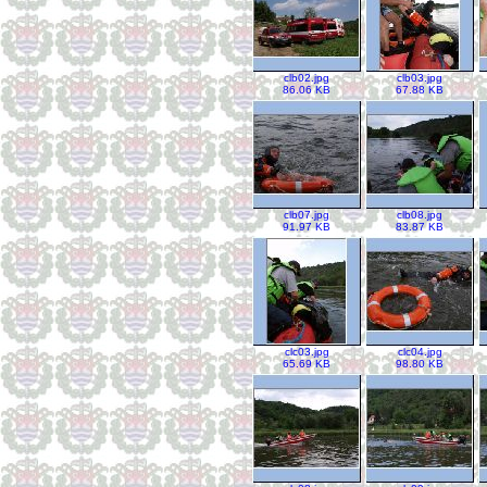
clb02.jpg
clb03.jpg
86.06 KB
67.88 KB
clb07.jpg
clb08.jpg
91.97 KB
83.87 KB
clc03.jpg
clc04.jpg
65.69 KB
98.80 KB