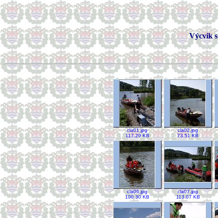
Výcvik s 
cla01.jpg
cla02.jpg
117.29 KB
73.51 KB
cla06.jpg
cla07.jpg
100.30 KB
113.07 KB