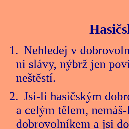
Hasičs
1.
Nehledej v dobrovoln
ni slávy, nýbrž jen pov
neštěstí.
2.
Jsi-li hasičským dob
a celým tělem, nemáš-l
dobrovolníkem a jsi do