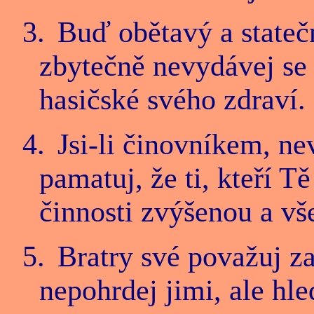
3.
Buď obětavý a statečn
zbytečně nevydávej se 
hasičské svého zdraví.
4.
Jsi-li činovníkem, nev
pamatuj, že ti, kteří T
činnosti zvýšenou a vše
5.
Bratry své považuj za 
nepohrdej jimi, ale hle