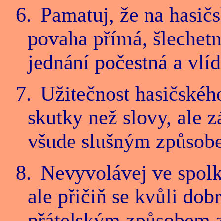
6.
Pamatuj, že na hasič
povaha přímá, šlechetn
jednání počestná a vlíd
7.
Užitečnost hasičského
skutky než slovy, ale 
všude slušným způsobe
8.
Nevyvolávej ve spolk
ale přičiň se kvůli dob
přátelským způsobem z