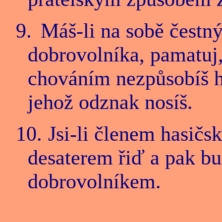
9.
Máš-li na sobě čestný
dobrovolníka, pamatu
chováním nezpůsobíš ha
jehož odznak nosíš.
10.
Jsi-li členem hasičs
desaterem řiď a pak b
dobrovolníkem.