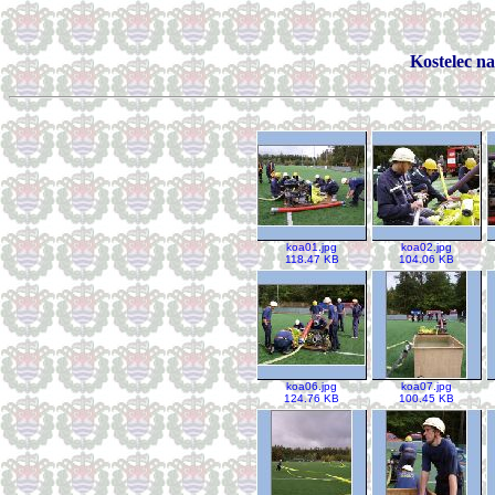
Kostelec na
koa01.jpg
koa02.jpg
118.47 KB
104.06 KB
koa06.jpg
koa07.jpg
124.76 KB
100.45 KB