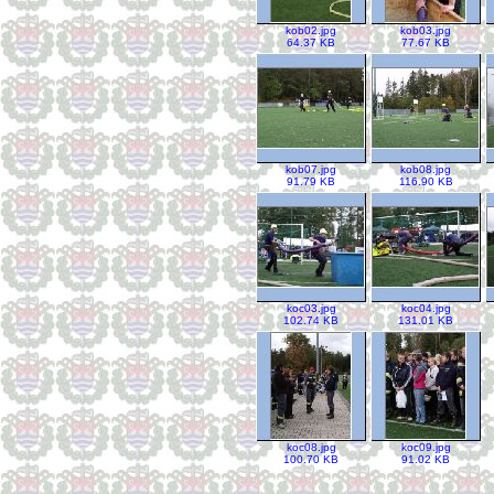
kob02.jpg
kob03.jpg
64.37 KB
77.67 KB
kob07.jpg
kob08.jpg
91.79 KB
116.90 KB
koc03.jpg
koc04.jpg
102.74 KB
131.01 KB
koc08.jpg
koc09.jpg
100.70 KB
91.02 KB