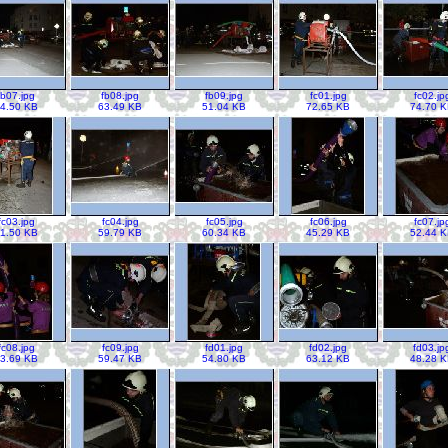
fb07.jpg
fb08.jpg
fb09.jpg
fc01.jpg
fc02.jp
4.50 KB
63.49 KB
51.04 KB
72.65 KB
74.70 
fc03.jpg
fc04.jpg
fc05.jpg
fc06.jpg
fc07.jp
1.50 KB
59.79 KB
60.34 KB
45.29 KB
52.44 
fc08.jpg
fc09.jpg
fd01.jpg
fd02.jpg
fd03.jp
3.69 KB
59.47 KB
54.80 KB
63.12 KB
48.28 