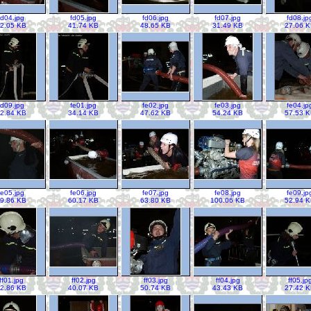
fd04.jpg
fd05.jpg
fd06.jpg
fd07.jpg
fd08.jp
2.05 KB
41.74 KB
48.65 KB
31.49 KB
27.06 
fd09.jpg
fe01.jpg
fe02.jpg
fe03.jpg
fe04.jp
2.84 KB
34.14 KB
47.62 KB
54.24 KB
57.53 
fe05.jpg
fe06.jpg
fe07.jpg
fe08.jpg
fe09.jp
9.86 KB
60.17 KB
63.80 KB
100.06 KB
52.94 
ff01.jpg
ff02.jpg
ff03.jpg
ff04.jpg
ff05.jp
2.86 KB
40.07 KB
50.74 KB
43.43 KB
27.42 