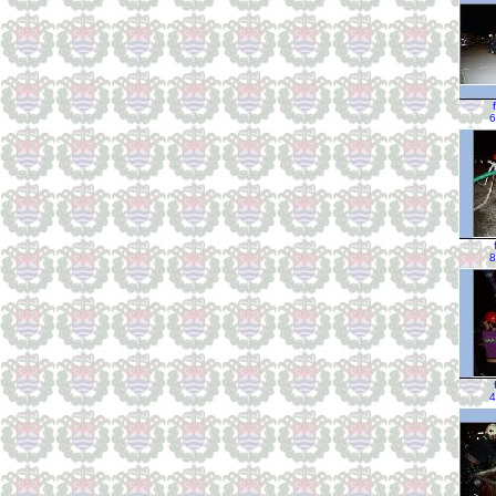
6
8
4