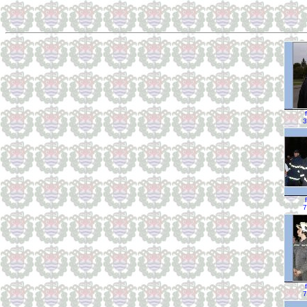
3
7
7