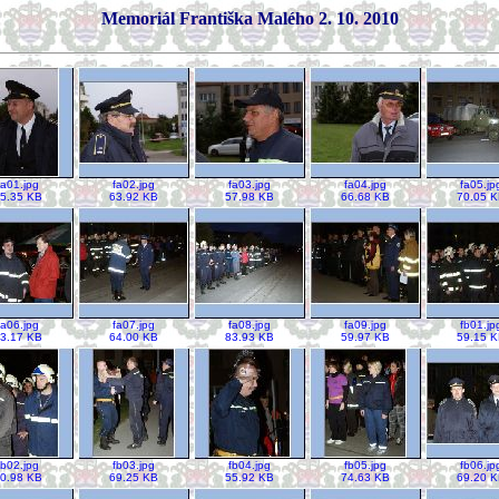
Memoriál Františka Malého 2. 10. 2010
fa01.jpg
fa02.jpg
fa03.jpg
fa04.jpg
fa05.jp
5.35 KB
63.92 KB
57.98 KB
66.68 KB
70.05 
fa06.jpg
fa07.jpg
fa08.jpg
fa09.jpg
fb01.jp
3.17 KB
64.00 KB
83.93 KB
59.97 KB
59.15 
fb02.jpg
fb03.jpg
fb04.jpg
fb05.jpg
fb06.jp
0.98 KB
69.25 KB
55.92 KB
74.63 KB
69.20 