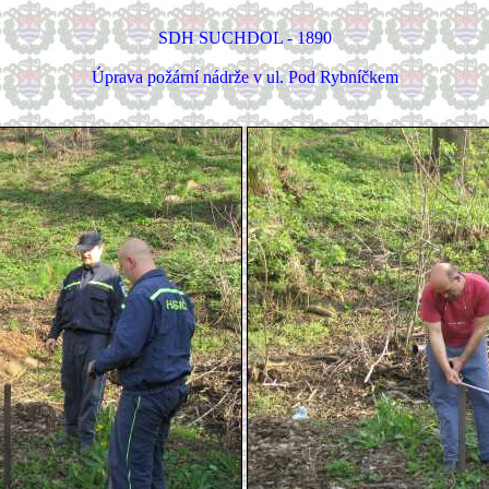
SDH SUCHDOL - 1890
Úprava požární nádrže v ul. Pod Rybníčkem