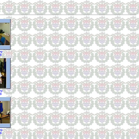
pg
KB
pg
KB
pg
KB