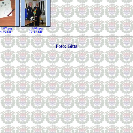
hb07.jpg
phb08.jpg
4.40 KB
70.37 KB
Foto: Gitta