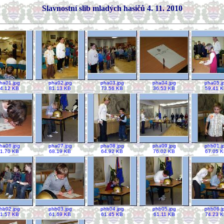
Slavnostní slib mladých hasičů 4. 11. 2010
ha01.jpg
pha02.jpg
pha03.jpg
pha04.jpg
pha05.j
4.12 KB
81.13 KB
73.56 KB
36.53 KB
59.41 
ha06.jpg
pha07.jpg
pha08.jpg
pha09.jpg
phb01.j
1.70 KB
68.19 KB
64.92 KB
76.02 KB
67.05 
hb02.jpg
phb03.jpg
phb04.jpg
phb05.jpg
phb06.j
1.57 KB
61.69 KB
61.45 KB
61.11 KB
74.23 