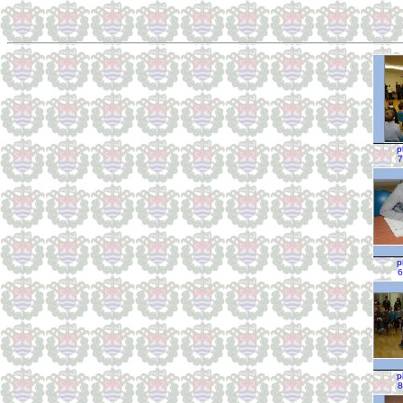
p
7
p
6
p
8