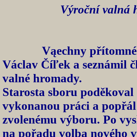
Výroční valná 
Vąechny přítomné přiví
Václav Číľek a seznámil 
valné hromady.
Starosta sboru poděkoval
vykonanou práci a popřál
zvolenému výboru. Po vysl
na pořadu volba nového vý