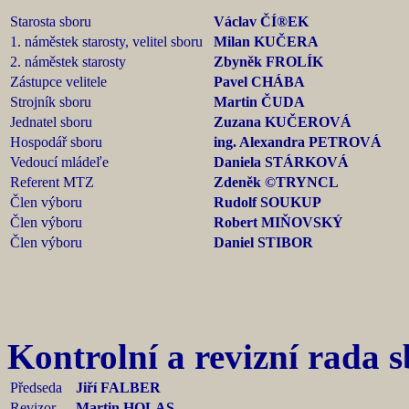
Starosta sboru
Václav ČÍ®EK
1. náměstek starosty, velitel sboru
Milan KUČERA
2. náměstek starosty
Zbyněk FROLÍK
Zástupce velitele
Pavel CHÁBA
Strojník sboru
Martin ČUDA
Jednatel sboru
Zuzana KUČEROVÁ
Hospodář sboru
ing. Alexandra PETROVÁ
Vedoucí mládeľe
Daniela STÁRKOVÁ
Referent MTZ
Zdeněk ©TRYNCL
Člen výboru
Rudolf SOUKUP
Člen výboru
Robert MIŇOVSKÝ
Člen výboru
Daniel STIBOR
Kontrolní a revizní rada 
Předseda
Jiří FALBER
Revizor
Martin HOLAS