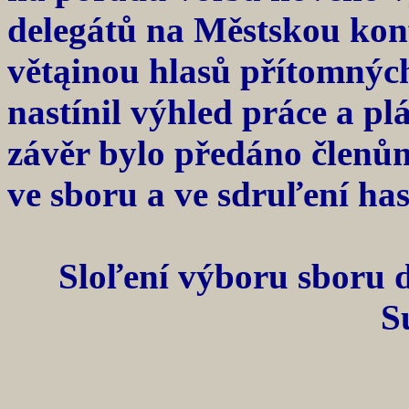
delegátů na Městskou konf
větąinou hlasů přítomnýc
nastínil výhled práce a pl
závěr bylo předáno členům
ve sboru a ve sdruľení has
Sloľení výboru sboru 
S