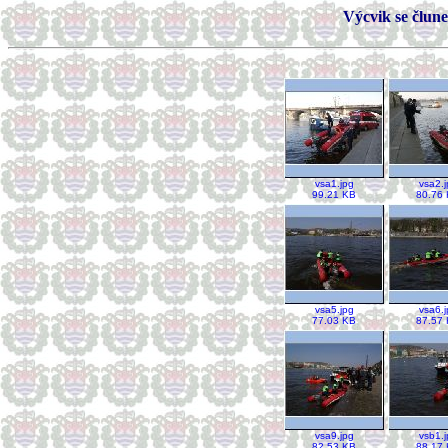
Výcvik se člune
vsa1.jpg
vsa2.j
99.21 KB
80.76
vsa5.jpg
vsa6.j
77.03 KB
87.57
vsa9.jpg
vsb1.j
82.53 KB
88.17